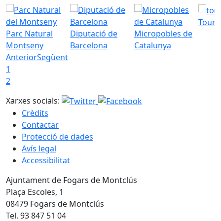
Tourd
Parc Natural
Diputació de
Micropobles de
Montseny
Barcelona
Catalunya
Anterior
Següent
1
2
Xarxes socials:
Crèdits
Contactar
Protecció de dades
Avís legal
Accessibilitat
Ajuntament de Fogars de Montclús
Plaça Escoles, 1
08479 Fogars de Montclús
Tel. 93 847 51 04