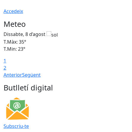
Accedeix
Meteo
Dissabte, 8 d’agost
D
T.Màx: 35°
T
T.Min: 23°
T
1
2
Anterior
Següent
Butlletí digital
Subscriu-te