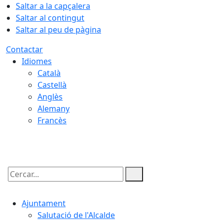
Saltar a la capçalera
Saltar al contingut
Saltar al peu de pàgina
Contactar
Idiomes
Català
Castellà
Anglès
Alemany
Francès
08.08.2026 | 03:07
Cercar:
Ajuntament
Salutació de l'Alcalde