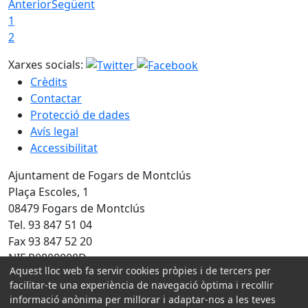
Anterior
Següent
1
2
Xarxes socials:
Crèdits
Contactar
Protecció de dades
Avís legal
Accessibilitat
Ajuntament de Fogars de Montclús
Plaça Escoles, 1
08479 Fogars de Montclús
Tel. 93 847 51 04
Fax 93 847 52 20
NIF P0808000D
Aquest lloc web fa servir cookies pròpies i de tercers per
Amb la col·laboració de:
facilitar-te una experiència de navegació òptima i recollir
informació anònima per millorar i adaptar-nos a les teves