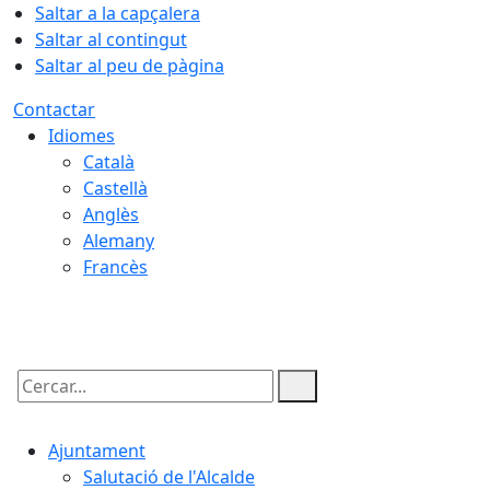
Saltar a la capçalera
Saltar al contingut
Saltar al peu de pàgina
Contactar
Idiomes
Català
Castellà
Anglès
Alemany
Francès
07.08.2026 | 05:43
Cercar:
Ajuntament
Salutació de l'Alcalde