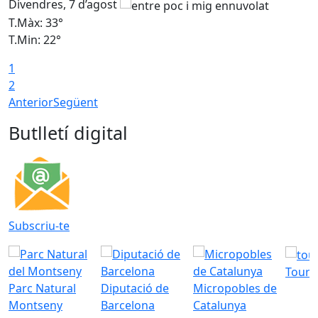
Divendres, 7 d’agost
D
T.Màx: 33°
T
T.Min: 22°
T
1
2
Anterior
Següent
Butlletí digital
Subscriu-te
Tourd
Parc Natural
Diputació de
Micropobles de
Montseny
Barcelona
Catalunya