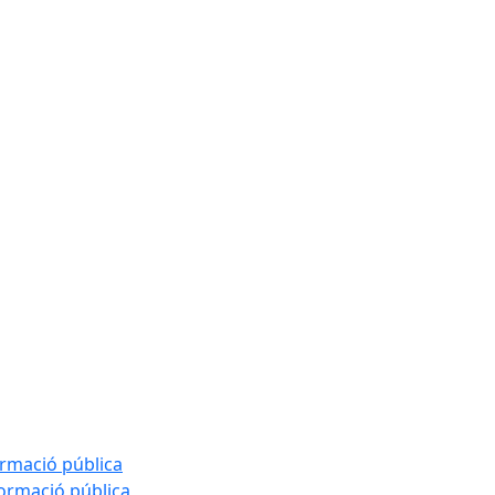
ormació pública
formació pública