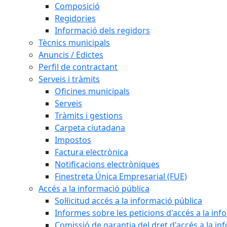
Composició
Regidories
Informació dels regidors
Tècnics municipals
Anuncis / Edictes
Perfil de contractant
Serveis i tràmits
Oficines municipals
Serveis
Tràmits i gestions
Carpeta ciutadana
Impostos
Factura electrònica
Notificacions electròniques
Finestreta Única Empresarial (FUE)
Accés a la informació pública
Sol·licitud accés a la informació pública
Informes sobre les peticions d'accés a la inf
Comissió de garantia del dret d'accés a la in