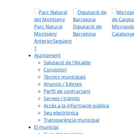
Parc Natural
Diputació de
Micropob
Montseny
Barcelona
Cataluny
Anterior
Següent
1
Ajuntament
Salutació de l'Alcalde
Consistori
Tècnics municipals
Anuncis / Edictes
Perfil de contractant
Serveis i tràmits
Accés a la informació pública
Seu electrònica
Transparència municipal
El municipi