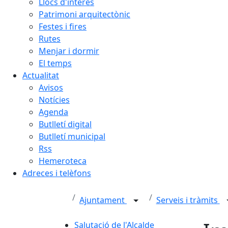
Llocs d'interès
Patrimoni arquitectònic
Festes i fires
Rutes
Menjar i dormir
El temps
Actualitat
Avisos
Notícies
Agenda
Butlletí digital
Butlletí municipal
Rss
Hemeroteca
Adreces i telèfons
Ajuntament
Serveis i tràmits
Salutació de l'Alcalde