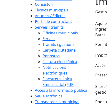
Im
Consistori
Tècnics municipals
Gestió
Anuncis / Edictes
Perfil de contractant
Aquí p
Serveis i tràmits
ingres
Oficines municipals
Barcel
Serveis
Tràmits i gestions
Per in
Carpeta ciutadana
Impostos
L'ORGT
Factura electrònica
Accés a
Notificacions
electròniques
Presen
Finestreta Única
Empresarial (FUE)
Si pre
Accés a la informació pública
gestió
Seu electrònica
Transparència municipal
Podeu 