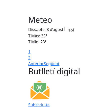
Meteo
Dissabte, 8 d’agost
T.Màx: 35°
T.Min: 23°
1
2
Anterior
Següent
Butlletí digital
Subscriu-te