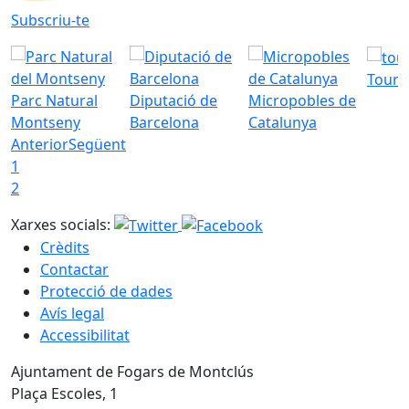
Subscriu-te
Tourd
Parc Natural
Diputació de
Micropobles de
Montseny
Barcelona
Catalunya
Anterior
Següent
1
2
Xarxes socials:
Crèdits
Contactar
Protecció de dades
Avís legal
Accessibilitat
Ajuntament de Fogars de Montclús
Plaça Escoles, 1