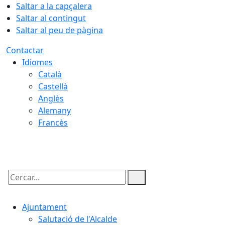
Saltar a la capçalera
Saltar al contingut
Saltar al peu de pàgina
Contactar
Idiomes
Català
Castellà
Anglès
Alemany
Francès
07.08.2026 | 09:19
Cercar:
Ajuntament
Salutació de l'Alcalde