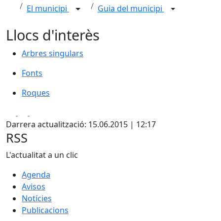
El municipi
Guia del municipi
Llocs d'interès
Arbres singulars
Arbres singulars
Fonts
Fonts
Roques
Roques
Facebook
X
Pdf
Darrera actualització: 15.06.2015 | 12:17
RSS
L'actualitat a un clic
Agenda
Avisos
Notícies
Publicacions