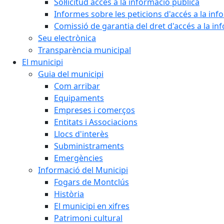
Sol·licitud accés a la informació pública
Informes sobre les peticions d'accés a la inf
Comissió de garantia del dret d'accés a la in
Seu electrònica
Transparència municipal
El municipi
Guia del municipi
Com arribar
Equipaments
Empreses i comerços
Entitats i Associacions
Llocs d'interès
Subministraments
Emergències
Informació del Municipi
Fogars de Montclús
Història
El municipi en xifres
Patrimoni cultural