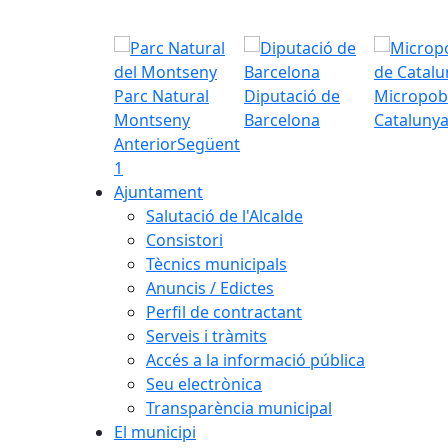
Parc Natural
Diputació de
Micropob
Montseny
Barcelona
Cataluny
Anterior
Següent
1
Ajuntament
Salutació de l'Alcalde
Consistori
Tècnics municipals
Anuncis / Edictes
Perfil de contractant
Serveis i tràmits
Accés a la informació pública
Seu electrònica
Transparència municipal
El municipi