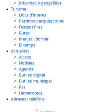
Informació geogràfica
Turisme
Llocs d'interès
Patrimoni arquitectònic
Festes i fires
Rutes
Menjar i dormir
El temps
Actualitat
Avisos
Notícies
Agenda
Butlletí digital
Butlletí municipal
Rss
Hemeroteca
Adreces i telèfons