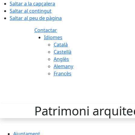
Saltar a la capçalera
Saltar al contingut
Saltar al peu de pàgina
Contactar
Idiomes
Català
Castellà
Anglès
Alemany
Francès
09.08.2026 | 05:16
Patrimoni arquite
Ajuntament