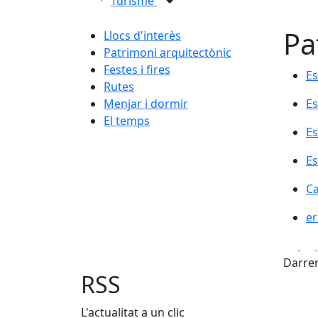
Turisme
Pa
Llocs d'interès
Patrimoni arquitectònic
Festes i fires
Es
Es
Rutes
Es
Menjar i dormir
Es
El temps
Es
Es
Es
Es
Ca
Ca
er
er
Fa
Darrer
RSS
L'actualitat a un clic