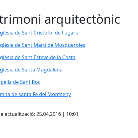
trimoni arquitectònic
glésia de Sant Cristòfol de Fogars
glésia de Sant Cristòfol de Fogars
glésia de Sant Martí de Mosqueroles
glésia de Sant Martí de Mosqueroles
glésia de Sant Esteve de la Costa
glésia de Sant Esteve de la Costa
glésia de Santa Magdalena
glésia de Santa Magdalena
pella de Sant Roc
pella de Sant Roc
mita de santa Fe del Montseny
mita de santa Fe del Montseny
cebook
X
Pdf
a actualització: 25.04.2016 | 10:01