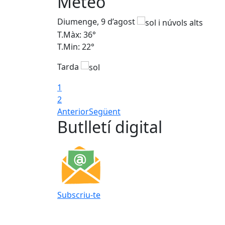
Meteo
Diumenge, 9 d’agost
T.Màx: 36°
T.Min: 22°
Tarda
1
2
Anterior
Següent
Butlletí digital
Subscriu-te