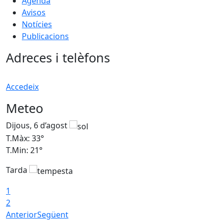
Agenda
Avisos
Notícies
Publicacions
Adreces i telèfons
Accedeix
Meteo
Dijous, 6 d’agost
D
T.Màx: 33°
T
T.Min: 21°
T
Tarda
T
1
2
Anterior
Següent