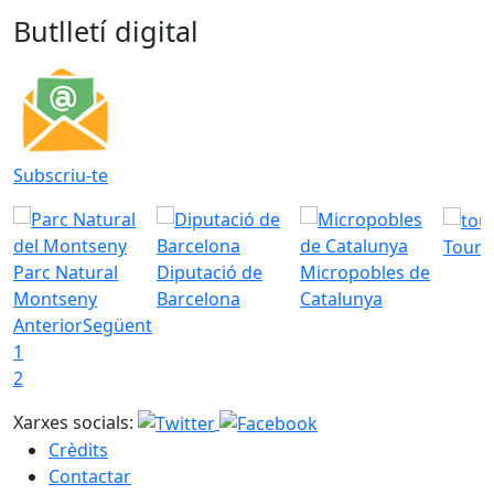
Butlletí digital
Subscriu-te
Tourd
Parc Natural
Diputació de
Micropobles de
Montseny
Barcelona
Catalunya
Anterior
Següent
1
2
Xarxes socials:
Crèdits
Contactar