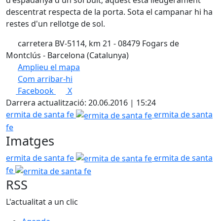
d'espadanya d'un sol buit; aquest està lleugerament
descentrat respecta de la porta. Sota el campanar hi ha
restes d'un rellotge de sol.
carretera BV-5114, km 21 - 08479 Fogars de
Montclús - Barcelona (Catalunya)
Amplieu el mapa
Com arribar-hi
Leaflet
| ©
OpenStreetMap
contributors
Facebook
X
+
Darrera actualització: 20.06.2016 | 15:24
−
ermita de santa fe
ermita de santa
fe
Imatges
ermita de santa fe
ermita de santa
fe
RSS
L'actualitat a un clic