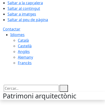
Saltar a la capçalera
Saltar al contingut
Saltar a imatges
Saltar al peu de pàgina
Contactar
Idiomes
Català
Castellà
Anglès
Alemany
Francès
06.08.2026 | 03:55
Cercar:
Patrimoni arquitectònic