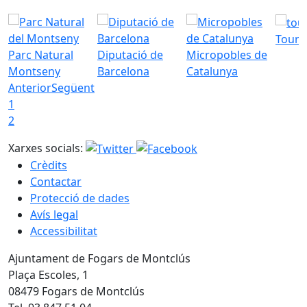
Tourd
Parc Natural
Diputació de
Micropobles de
Montseny
Barcelona
Catalunya
Anterior
Següent
1
2
Xarxes socials:
Crèdits
Contactar
Protecció de dades
Avís legal
Accessibilitat
Ajuntament de Fogars de Montclús
Plaça Escoles, 1
08479 Fogars de Montclús