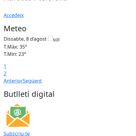
Accedeix
Meteo
Dissabte, 8 d’agost
D
T.Màx: 35°
T
T.Min: 23°
T
1
2
Anterior
Següent
Butlletí digital
Subscriu-te