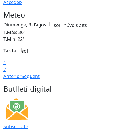
Accedeix
Meteo
Diumenge, 9 d’agost
D
T.Màx: 36°
T
T.Min: 22°
T
Tarda
T
1
2
Anterior
Següent
Butlletí digital
Subscriu-te