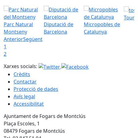
Tourd
Parc Natural
Diputació de
Micropobles de
Montseny
Barcelona
Catalunya
Anterior
Següent
1
2
Xarxes socials:
Crèdits
Contactar
Protecció de dades
Avís legal
Accessibilitat
Ajuntament de Fogars de Montclús
Plaça Escoles, 1
08479 Fogars de Montclús