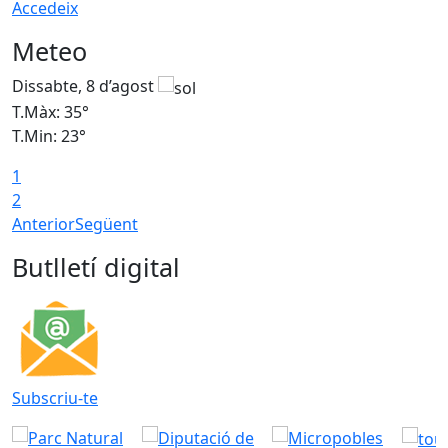
Accedeix
Meteo
Dissabte, 8 d’agost
D
T.Màx: 35°
T
T.Min: 23°
T
1
2
Anterior
Següent
Butlletí digital
Subscriu-te