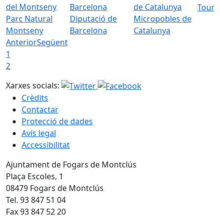
Tourd
Parc Natural
Diputació de
Micropobles de
Montseny
Barcelona
Catalunya
Anterior
Següent
1
2
Xarxes socials:
Crèdits
Contactar
Protecció de dades
Avís legal
Accessibilitat
Ajuntament de Fogars de Montclús
Plaça Escoles, 1
08479 Fogars de Montclús
Tel. 93 847 51 04
Fax 93 847 52 20