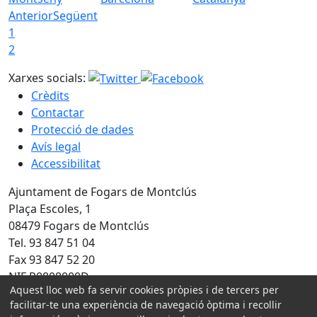
Anterior
Següent
1
2
Xarxes socials:
Crèdits
Contactar
Protecció de dades
Avís legal
Accessibilitat
Ajuntament de Fogars de Montclús
Plaça Escoles, 1
08479 Fogars de Montclús
Tel. 93 847 51 04
Fax 93 847 52 20
NIF P0808000D
Aquest lloc web fa servir cookies pròpies i de tercers per
Amb la col·laboració de:
facilitar-te una experiència de navegació òptima i recollir