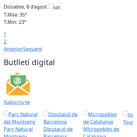
Dissabte, 8 d’agost
D
T.Màx: 35°
T
T.Min: 23°
T
1
2
Anterior
Següent
Butlletí digital
Subscriu-te
Tourd
Parc Natural
Diputació de
Micropobles de
Montseny
Barcelona
Catalunya