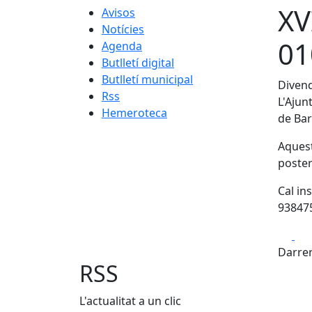
XV
Avisos
Notícies
01
Agenda
Butlletí digital
Butlletí municipal
Divend
Rss
L'Ajun
Hemeroteca
de Bar
Aquest
poster
Cal in
93847
Fa
Darrer
RSS
L'actualitat a un clic