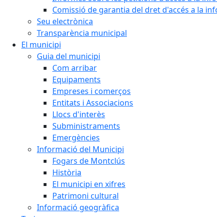
Comissió de garantia del dret d'accés a la in
Seu electrònica
Transparència municipal
El municipi
Guia del municipi
Com arribar
Equipaments
Empreses i comerços
Entitats i Associacions
Llocs d'interès
Subministraments
Emergències
Informació del Municipi
Fogars de Montclús
Història
El municipi en xifres
Patrimoni cultural
Informació geogràfica