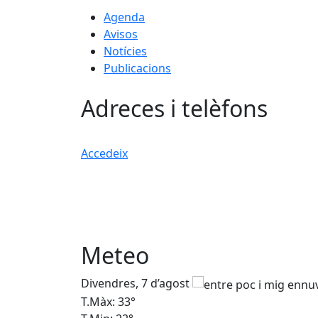
Agenda
Avisos
Notícies
Publicacions
Adreces i telèfons
Accedeix
Meteo
Divendres, 7 d’agost
T.Màx: 33°