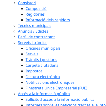
Consistori
Composició
Regidories
Informació dels regidors
Tècnics municipals
Anuncis / Edictes
Perfil de contractant
Serveis i tràmits
Oficines municipals
Serveis
Tràmits i gestions
Carpeta ciutadana
Impostos
Factura electrònica
Notificacions electròniques
Finestreta Única Empresarial (FUE)
Accés a la informació pública
Sol·licitud accés a la informació pública
Informes sobre les peticions d'accés a la inf