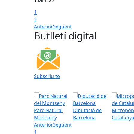
T.Min: 22°
1
2
Anterior
Següent
Butlletí digital
Subscriu-te
Parc Natural
Diputació de
Micropob
Montseny
Barcelona
Cataluny
Anterior
Següent
1