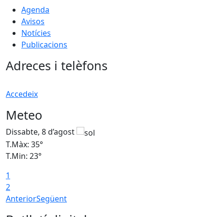
Agenda
Avisos
Notícies
Publicacions
Adreces i telèfons
Accedeix
Meteo
Dissabte, 8 d’agost
D
T.Màx: 35°
T
T.Min: 23°
T
1
2
Anterior
Següent