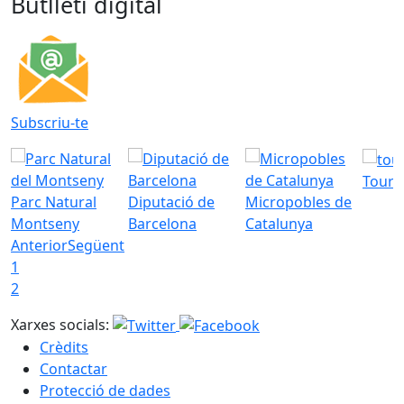
Butlletí digital
Subscriu-te
Tourd
Parc Natural
Diputació de
Micropobles de
Montseny
Barcelona
Catalunya
Anterior
Següent
1
2
Xarxes socials:
Crèdits
Contactar
Protecció de dades