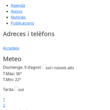
Agenda
Avisos
Notícies
Publicacions
Adreces i telèfons
Accedeix
Meteo
Diumenge, 9 d’agost
D
T.Màx: 36°
T
T.Min: 22°
T
Tarda
T
1
2