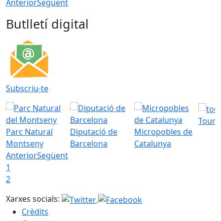
Anterior
Següent
Butlletí digital
Subscriu-te
Tourd
Parc Natural
Diputació de
Micropobles de
Montseny
Barcelona
Catalunya
Anterior
Següent
1
2
Xarxes socials:
Crèdits