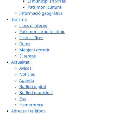
El municipi en xifres
Patrimoni cultural
Informació geogràfica
Turisme
Llocs d'interès
Patrimoni arquitectònic
Festes i fires
Rutes
Menjar i dormir
El temps
Actualitat
Avisos
Notícies
Agenda
Butlletí digital
Butlletí municipal
Rss
Hemeroteca
Adreces i telèfons