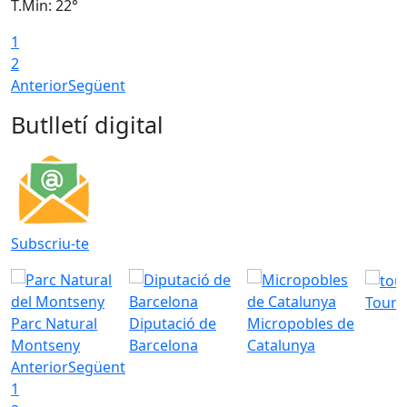
T.Min: 22°
T
1
2
Anterior
Següent
Butlletí digital
Subscriu-te
Tourd
Parc Natural
Diputació de
Micropobles de
Montseny
Barcelona
Catalunya
Anterior
Següent
1