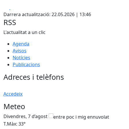
Facebook
X
Darrera actualització: 22.05.2026 | 13:46
RSS
L'actualitat a un clic
Agenda
Avisos
Notícies
Publicacions
Adreces i telèfons
Accedeix
Meteo
Divendres, 7 d’agost
D
T.Màx: 33°
T