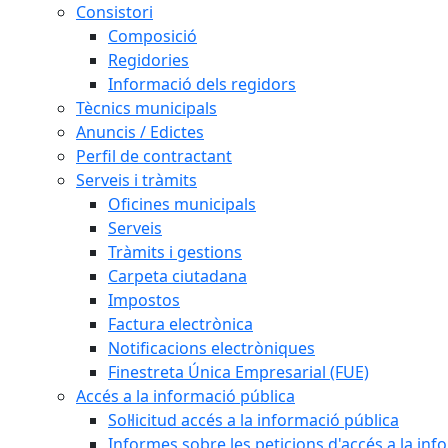
Consistori
Composició
Regidories
Informació dels regidors
Tècnics municipals
Anuncis / Edictes
Perfil de contractant
Serveis i tràmits
Oficines municipals
Serveis
Tràmits i gestions
Carpeta ciutadana
Impostos
Factura electrònica
Notificacions electròniques
Finestreta Única Empresarial (FUE)
Accés a la informació pública
Sol·licitud accés a la informació pública
Informes sobre les peticions d'accés a la inf