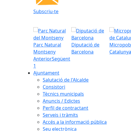
Subscriu-te
Parc Natural
Diputació de
Micropob
Montseny
Barcelona
Cataluny
Anterior
Següent
1
Ajuntament
Salutació de l'Alcalde
Consistori
Tècnics municipals
Anuncis / Edictes
Perfil de contractant
Serveis i tràmits
Accés a la informació pública
Seu electrònica