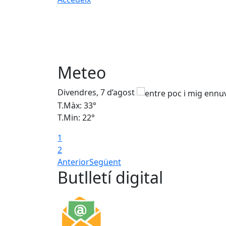
Meteo
Divendres, 7 d’agost
T.Màx: 33°
T.Min: 22°
1
2
Anterior
Següent
Butlletí digital