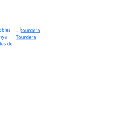
Tourdera
les de
a