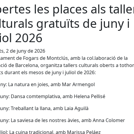
ertes les places als talle
lturals gratuïts de juny i
liol 2026
s, 2 de juny de 2026
tament de Fogars de Montclús, amb la col.laboració de la
ció de Barcelona, organitza tallers culturals oberts a totho
ts durant els mesos de juny i juliol de 2026:
uny: La natura en joies, amb Mar Armengol
juny: Dansa comtemplativa, amb Helena Pellisé
juny: Treballant la llana, amb Laia Aguilà
juny: La saviesa de les nostres àvies, amb Anna Colomer
uliol: La cuina tradicional, amb Marissa Peláez