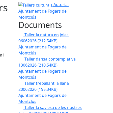
rs
Tallers culturals
Autoria:
Ajuntament de Fogars de
Montclús
Documents
Taller la natura en joies
06062026
(212.54KB)
Ajuntament de Fogars de
Montclús
m i
Taller dansa contemplativa
13062026
(210.54KB)
Ajuntament de Fogars de
Montclús
Taller treballant la llana
20062026
(195.34KB)
Ajuntament de Fogars de
Montclús
Taller la saviesa de les nostres