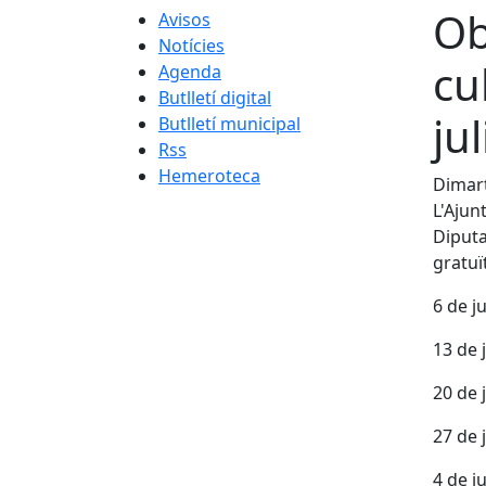
Ob
Avisos
Notícies
cu
Agenda
Butlletí digital
ju
Butlletí municipal
Rss
Hemeroteca
Dimart
L'Ajun
Diputa
gratuï
6 de j
13 de 
20 de 
27 de 
4 de j