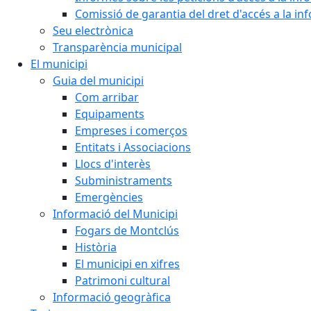
Comissió de garantia del dret d'accés a la in
Seu electrònica
Transparència municipal
El municipi
Guia del municipi
Com arribar
Equipaments
Empreses i comerços
Entitats i Associacions
Llocs d'interès
Subministraments
Emergències
Informació del Municipi
Fogars de Montclús
Història
El municipi en xifres
Patrimoni cultural
Informació geogràfica