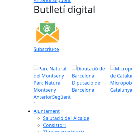
Anterior
Següent
Butlletí digital
Subscriu-te
Parc Natural
Diputació de
Micropob
Montseny
Barcelona
Cataluny
Anterior
Següent
1
Ajuntament
Salutació de l'Alcalde
Consistori