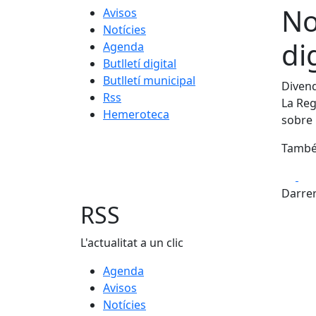
No
Avisos
Notícies
di
Agenda
Butlletí digital
Butlletí municipal
Divend
Rss
La Reg
Hemeroteca
sobre
També 
Fa
Darrer
RSS
L'actualitat a un clic
Agenda
Avisos
Notícies