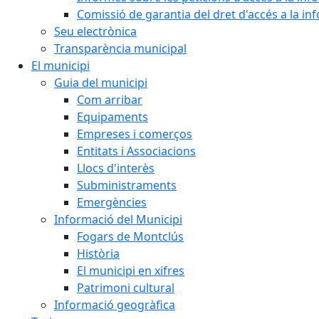
Comissió de garantia del dret d'accés a la in
Seu electrònica
Transparència municipal
El municipi
Guia del municipi
Com arribar
Equipaments
Empreses i comerços
Entitats i Associacions
Llocs d'interès
Subministraments
Emergències
Informació del Municipi
Fogars de Montclús
Història
El municipi en xifres
Patrimoni cultural
Informació geogràfica