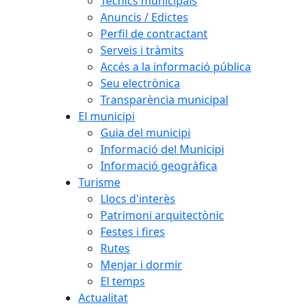
Tècnics municipals
Anuncis / Edictes
Perfil de contractant
Serveis i tràmits
Accés a la informació pública
Seu electrònica
Transparència municipal
El municipi
Guia del municipi
Informació del Municipi
Informació geogràfica
Turisme
Llocs d'interès
Patrimoni arquitectònic
Festes i fires
Rutes
Menjar i dormir
El temps
Actualitat