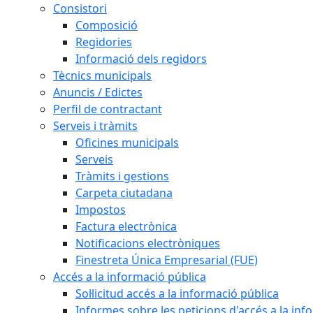
Consistori
Composició
Regidories
Informació dels regidors
Tècnics municipals
Anuncis / Edictes
Perfil de contractant
Serveis i tràmits
Oficines municipals
Serveis
Tràmits i gestions
Carpeta ciutadana
Impostos
Factura electrònica
Notificacions electròniques
Finestreta Única Empresarial (FUE)
Accés a la informació pública
Sol·licitud accés a la informació pública
Informes sobre les peticions d'accés a la inf