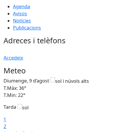
Agenda
Avisos
Notícies
Publicacions
Adreces i telèfons
Accedeix
Meteo
Diumenge, 9 d’agost
D
T.Màx: 36°
T
T.Min: 22°
T
Tarda
T
1
2