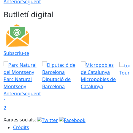
Anterior
Següent
Butlletí digital
Subscriu-te
Tourd
Parc Natural
Diputació de
Micropobles de
Montseny
Barcelona
Catalunya
Anterior
Següent
1
2
Xarxes socials:
Crèdits