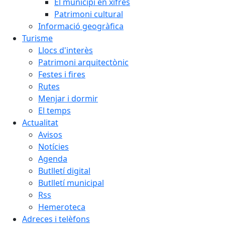
El municipi en xifres
Patrimoni cultural
Informació geogràfica
Turisme
Llocs d'interès
Patrimoni arquitectònic
Festes i fires
Rutes
Menjar i dormir
El temps
Actualitat
Avisos
Notícies
Agenda
Butlletí digital
Butlletí municipal
Rss
Hemeroteca
Adreces i telèfons