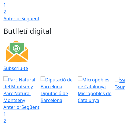
1
2
Anterior
Següent
Butlletí digital
Subscriu-te
Tourd
Parc Natural
Diputació de
Micropobles de
Montseny
Barcelona
Catalunya
Anterior
Següent
1
2