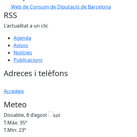
Web de Consum de Diputació de Barcelona
RSS
L'actualitat a un clic
Agenda
Avisos
Notícies
Publicacions
Adreces i telèfons
Accedeix
Meteo
Dissabte, 8 d’agost
D
T.Màx: 35°
T
T.Min: 23°
T