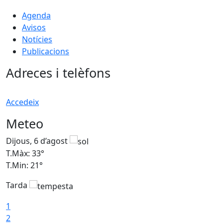
Agenda
Avisos
Notícies
Publicacions
Adreces i telèfons
Accedeix
Meteo
Dijous, 6 d’agost
D
T.Màx: 33°
T
T.Min: 21°
T
Tarda
T
1
2