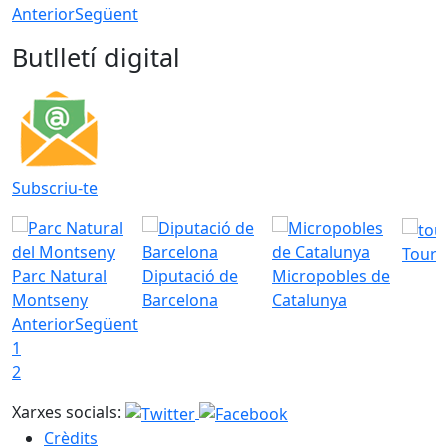
Anterior
Següent
Butlletí digital
Subscriu-te
Tourd
Parc Natural
Diputació de
Micropobles de
Montseny
Barcelona
Catalunya
Anterior
Següent
1
2
Xarxes socials:
Crèdits