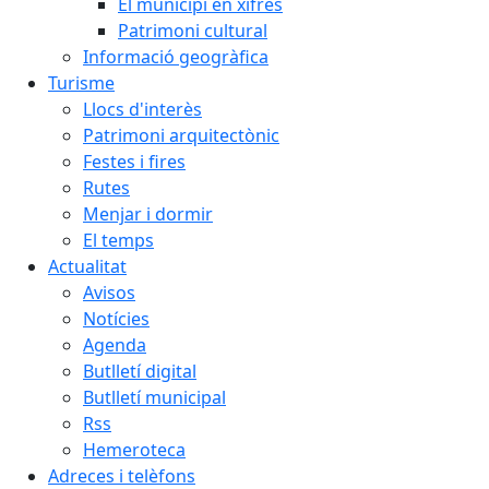
El municipi en xifres
Patrimoni cultural
Informació geogràfica
Turisme
Llocs d'interès
Patrimoni arquitectònic
Festes i fires
Rutes
Menjar i dormir
El temps
Actualitat
Avisos
Notícies
Agenda
Butlletí digital
Butlletí municipal
Rss
Hemeroteca
Adreces i telèfons