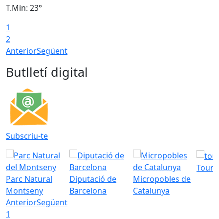
T.Min: 23°
T
1
2
Anterior
Següent
Butlletí digital
Subscriu-te
Tourd
Parc Natural
Diputació de
Micropobles de
Montseny
Barcelona
Catalunya
Anterior
Següent
1