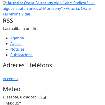
Radiestèsia i aigües subterrànies al Montseny
Autoria:
Oscar Farrerons Vidal" alt="Radiestèsia i
aigües subterrànies al Montseny">
Autoria: Oscar
Farrerons Vidal
RSS
L'actualitat a un clic
Agenda
Avisos
Notícies
Publicacions
Adreces i telèfons
Accedeix
Meteo
Dissabte, 8 d’agost
D
T.Màx: 35°
T