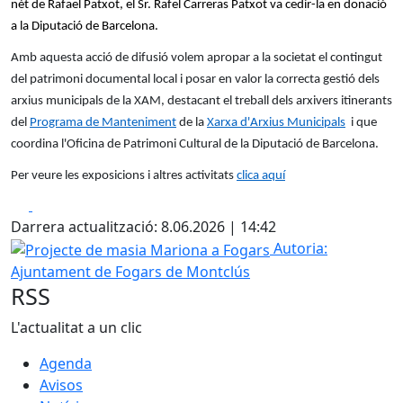
nét de Rafael Patxot, el Sr. Rafel Carreras Patxot va cedir-la en donació
a la Diputació de Barcelona.
Amb aquesta acció de difusió volem apropar a la societat el contingut
del patrimoni documental local i posar en valor la correcta gestió dels
arxius municipals de la XAM, destacant el treball dels arxivers itinerants
del
Programa de Manteniment
de la
Xarxa d'Arxius Municipals
i que
coordina l'Oficina de Patrimoni Cultural de la Diputació de Barcelona.
Per veure les exposicions i altres activitats
clica aquí
Facebook
X
Darrera actualització: 8.06.2026 | 14:42
Projecte de masia Mariona a Fogars
Autoria:
Ajuntament de Fogars de Montclús
RSS
L'actualitat a un clic
Agenda
Avisos