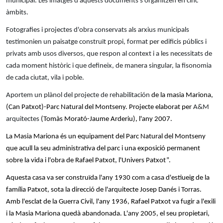
municipal. Les imatges d'aquests documents s'organitzen en cinc
àmbits.
Fotografies i projectes d'obra conservats als arxius municipals
testimonien un paisatge construït propi, format per edificis públics i
privats amb usos diversos, que respon al context i a les necessitats de
cada moment històric i que defineix, de manera singular, la fisonomia
de cada ciutat, vila i poble.
Aportem un plànol del projecte de rehabilitación
de la masia Mariona,
(Can Patxot)-Parc Natural del Montseny. Projecte elaborat per
A&M
arquitectes
(Tomàs Morató-Jaume Arderiu), l'any 2007.
La Masia Mariona és un equipament del Parc Natural del Montseny
que acull la seu administrativa del parc i una exposició permanent
sobre la vida i l'obra de Rafael Patxot, l'Univers Patxot”.
Aquesta casa va ser construïda l'any 1930 com a casa d'estiueig de la
família Patxot, sota la direcció de l'arquitecte Josep Danés i Torras.
Amb l'esclat de la Guerra Civil, l'any 1936, Rafael Patxot va fugir a l'exili
i la Masia Mariona quedà abandonada. L'any 2005, el seu propietari,