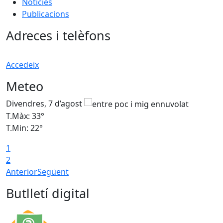
Notícies
Publicacions
Adreces i telèfons
Accedeix
Meteo
Divendres, 7 d’agost
D
T.Màx: 33°
T
T.Min: 22°
T
1
2
Anterior
Següent
Butlletí digital