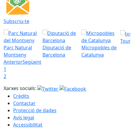
Subscriu-te
Tourd
Parc Natural
Diputació de
Micropobles de
Montseny
Barcelona
Catalunya
Anterior
Següent
1
2
Xarxes socials:
Crèdits
Contactar
Protecció de dades
Avís legal
Accessibilitat