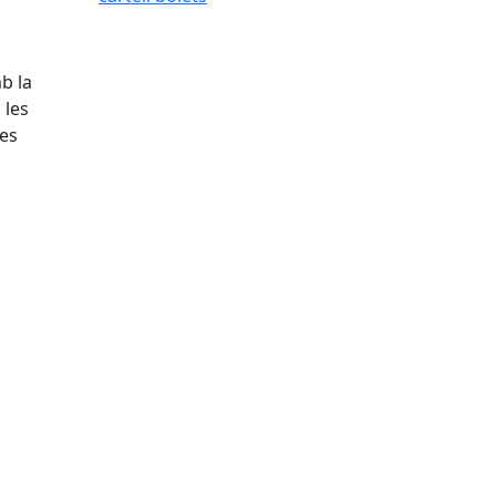
b la
 les
les