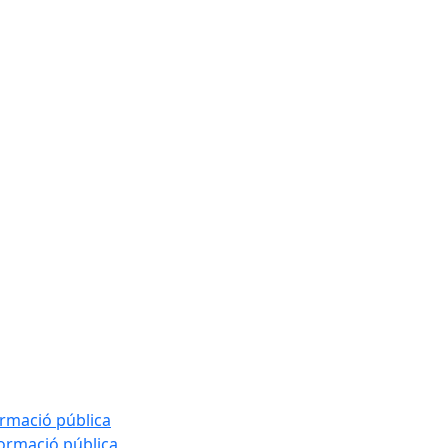
ormació pública
formació pública