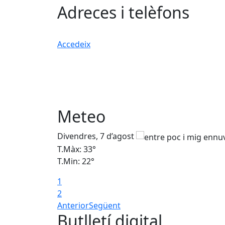
Adreces i telèfons
Accedeix
Meteo
Divendres, 7 d’agost
T.Màx: 33°
T.Min: 22°
1
2
Anterior
Següent
Butlletí digital