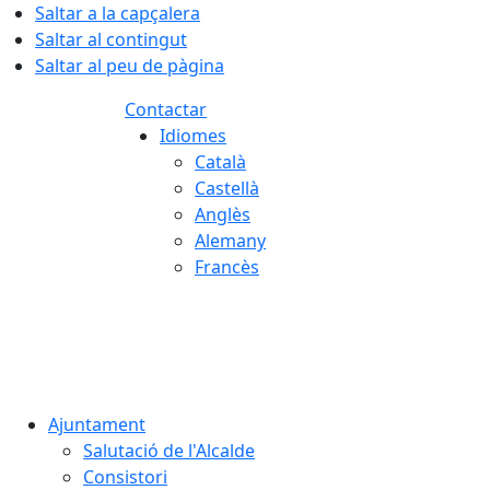
Saltar a la capçalera
Saltar al contingut
Saltar al peu de pàgina
Contactar
Idiomes
Català
Castellà
Anglès
Alemany
Francès
06.08.2026 | 20:50
Ajuntament
Salutació de l'Alcalde
Consistori