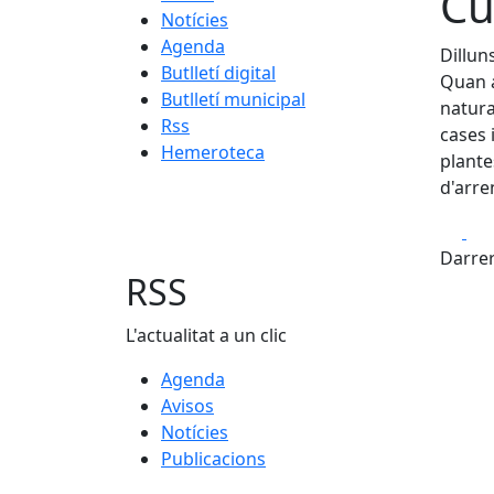
Cu
Notícies
Agenda
Dillun
Butlletí digital
Quan a
Butlletí municipal
natura
Rss
cases 
Hemeroteca
plante
d'arre
Fa
Darrer
RSS
L'actualitat a un clic
Agenda
Avisos
Notícies
Publicacions