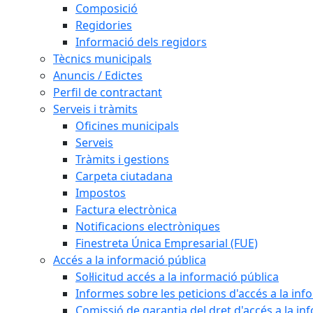
Composició
Regidories
Informació dels regidors
Tècnics municipals
Anuncis / Edictes
Perfil de contractant
Serveis i tràmits
Oficines municipals
Serveis
Tràmits i gestions
Carpeta ciutadana
Impostos
Factura electrònica
Notificacions electròniques
Finestreta Única Empresarial (FUE)
Accés a la informació pública
Sol·licitud accés a la informació pública
Informes sobre les peticions d'accés a la inf
Comissió de garantia del dret d'accés a la in