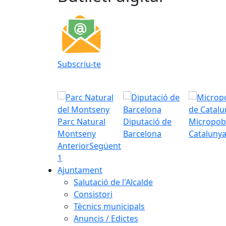
Subscriu-te
Parc Natural
Diputació de
Micropob
Montseny
Barcelona
Cataluny
Anterior
Següent
1
Ajuntament
Salutació de l'Alcalde
Consistori
Tècnics municipals
Anuncis / Edictes