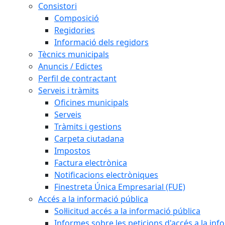
Consistori
Composició
Regidories
Informació dels regidors
Tècnics municipals
Anuncis / Edictes
Perfil de contractant
Serveis i tràmits
Oficines municipals
Serveis
Tràmits i gestions
Carpeta ciutadana
Impostos
Factura electrònica
Notificacions electròniques
Finestreta Única Empresarial (FUE)
Accés a la informació pública
Sol·licitud accés a la informació pública
Informes sobre les peticions d'accés a la inf