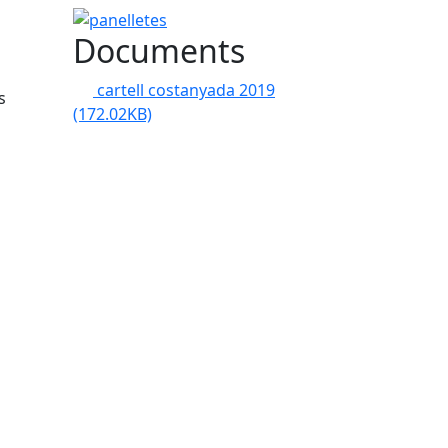
panelletes
Documents
cartell costanyada 2019
s
(172.02KB)