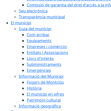
Comissió de garantia del dret d'accés a la in
Seu electrònica
Transparència municipal
El municipi
Guia del municipi
Com arribar
Equipaments
Empreses i comerços
Entitats i Associacions
Llocs d'interès
Subministraments
Emergències
Informació del Municipi
Fogars de Montclús
Història
El municipi en xifres
Patrimoni cultural
Informació geogràfica