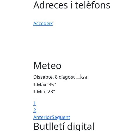
Adreces i telèfons
Accedeix
Meteo
Dissabte, 8 d’agost
T.Màx: 35°
T.Min: 23°
1
2
Anterior
Següent
Butlletí digital