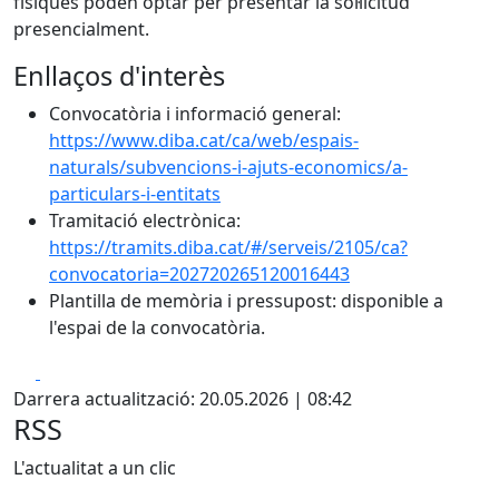
físiques poden optar per presentar la sol·licitud
presencialment.
Enllaços d'interès
Convocatòria i informació general:
https://www.diba.cat/ca/web/espais-
naturals/subvencions-i-ajuts-economics/a-
particulars-i-entitats
Tramitació electrònica:
https://tramits.diba.cat/#/serveis/2105/ca?
convocatoria=202720265120016443
Plantilla de memòria i pressupost: disponible a
l'espai de la convocatòria.
Facebook
X
Darrera actualització: 20.05.2026 | 08:42
RSS
L'actualitat a un clic