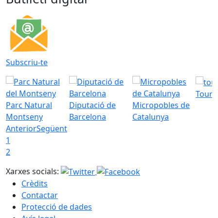
Subscriu-te
Tourd
Parc Natural
Diputació de
Micropobles de
Montseny
Barcelona
Catalunya
Anterior
Següent
1
2
Xarxes socials:
Crèdits
Contactar
Protecció de dades