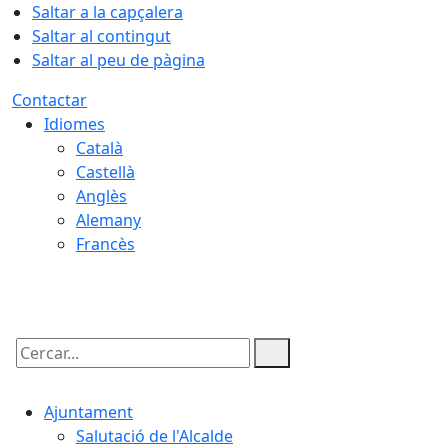
Saltar a la capçalera
Saltar al contingut
Saltar al peu de pàgina
Contactar
Idiomes
Català
Castellà
Anglès
Alemany
Francès
07.08.2026 | 02:44
Cercar:
Ajuntament
Salutació de l'Alcalde