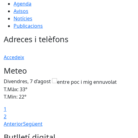
Agenda
Avisos
Notícies
Publicacions
Adreces i telèfons
Accedeix
Meteo
Divendres, 7 d’agost
D
T.Màx: 33°
T
T.Min: 22°
T
1
2
Anterior
Següent
Butlletí digital