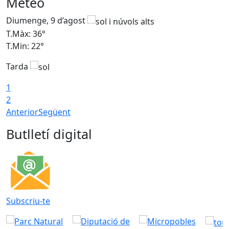
Meteo
Diumenge, 9 d’agost
D
T.Màx: 36°
T
T.Min: 22°
T
Tarda
T
1
2
Anterior
Següent
Butlletí digital
Subscriu-te