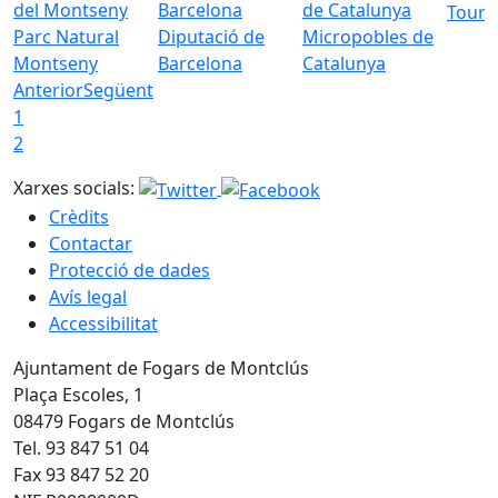
Tourd
Parc Natural
Diputació de
Micropobles de
Montseny
Barcelona
Catalunya
Anterior
Següent
1
2
Xarxes socials:
Crèdits
Contactar
Protecció de dades
Avís legal
Accessibilitat
Ajuntament de Fogars de Montclús
Plaça Escoles, 1
08479 Fogars de Montclús
Tel. 93 847 51 04
Fax 93 847 52 20