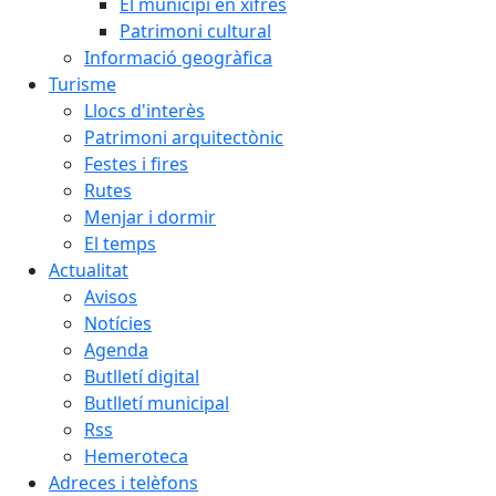
El municipi en xifres
Patrimoni cultural
Informació geogràfica
Turisme
Llocs d'interès
Patrimoni arquitectònic
Festes i fires
Rutes
Menjar i dormir
El temps
Actualitat
Avisos
Notícies
Agenda
Butlletí digital
Butlletí municipal
Rss
Hemeroteca
Adreces i telèfons