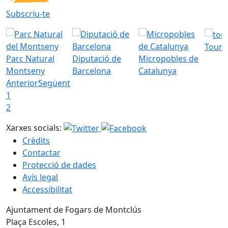
Subscriu-te
Tourd
Parc Natural
Diputació de
Micropobles de
Montseny
Barcelona
Catalunya
Anterior
Següent
1
2
Xarxes socials:
Crèdits
Contactar
Protecció de dades
Avís legal
Accessibilitat
Ajuntament de Fogars de Montclús
Plaça Escoles, 1