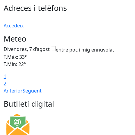
Adreces i telèfons
Accedeix
Meteo
Divendres, 7 d’agost
D
T.Màx: 33°
T
T.Min: 22°
T
1
2
Anterior
Següent
Butlletí digital