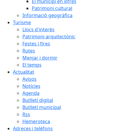
El municipi en xifres
Patrimoni cultural
Informació geogràfica
Turisme
Llocs d'interès
Patrimoni arquitectònic
Festes i fires
Rutes
Menjar i dormir
El temps
Actualitat
Avisos
Notícies
Agenda
Butlletí digital
Butlletí municipal
Rss
Hemeroteca
Adreces i telèfons