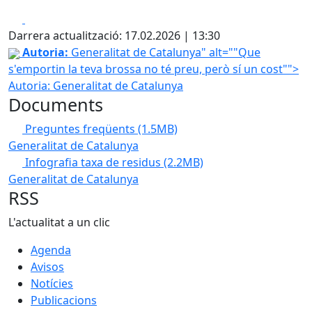
Facebook
X
Darrera actualització: 17.02.2026 | 13:30
"Que s'emportin la teva brossa no té preu, però sí un cost
Autoria:
Generalitat de Catalunya" alt=""Que
s'emportin la teva brossa no té preu, però sí un cost"">
Autoria: Generalitat de Catalunya
Documents
Preguntes freqüents
(1.5MB)
Generalitat de Catalunya
Infografia taxa de residus
(2.2MB)
Generalitat de Catalunya
RSS
L'actualitat a un clic
Agenda
Avisos
Notícies
Publicacions