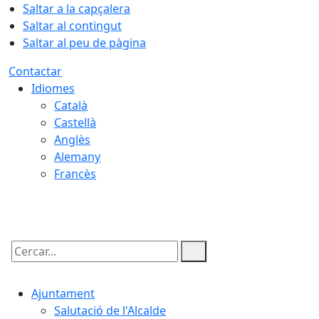
Saltar a la capçalera
Saltar al contingut
Saltar al peu de pàgina
Contactar
Idiomes
Català
Castellà
Anglès
Alemany
Francès
09.08.2026 | 04:02
Cercar:
Ajuntament
Salutació de l'Alcalde