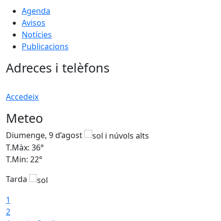
Agenda
Avisos
Notícies
Publicacions
Adreces i telèfons
Accedeix
Meteo
Diumenge, 9 d’agost
D
T.Màx: 36°
T
T.Min: 22°
T
Tarda
T
1
2