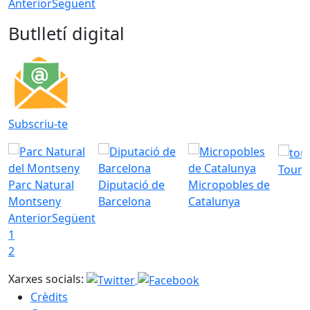
Anterior
Següent
Butlletí digital
Subscriu-te
Tourd
Parc Natural
Diputació de
Micropobles de
Montseny
Barcelona
Catalunya
Anterior
Següent
1
2
Xarxes socials:
Crèdits