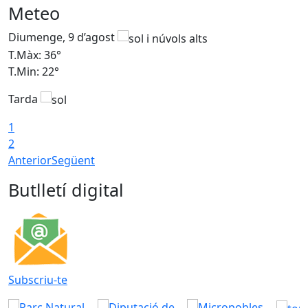
Meteo
Diumenge, 9 d’agost
D
T.Màx: 36°
T
T.Min: 22°
T
Tarda
T
1
2
Anterior
Següent
Butlletí digital
Subscriu-te