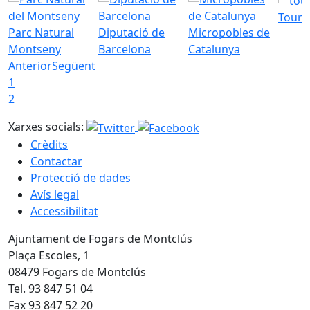
Tourd
Parc Natural
Diputació de
Micropobles de
Montseny
Barcelona
Catalunya
Anterior
Següent
1
2
Xarxes socials:
Crèdits
Contactar
Protecció de dades
Avís legal
Accessibilitat
Ajuntament de Fogars de Montclús
Plaça Escoles, 1
08479 Fogars de Montclús
Tel. 93 847 51 04
Fax 93 847 52 20