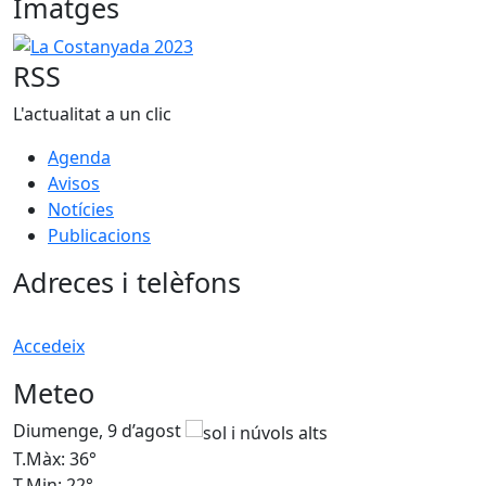
Imatges
La Costanyada 2023
RSS
L'actualitat a un clic
Agenda
Avisos
Notícies
Publicacions
Adreces i telèfons
Accedeix
Meteo
Diumenge, 9 d’agost
D
T.Màx: 36°
T
T.Min: 22°
T