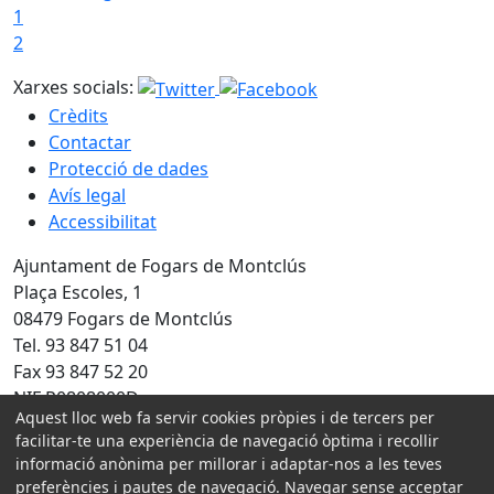
1
2
Xarxes socials:
Crèdits
Contactar
Protecció de dades
Avís legal
Accessibilitat
Ajuntament de Fogars de Montclús
Plaça Escoles, 1
08479 Fogars de Montclús
Tel. 93 847 51 04
Fax 93 847 52 20
NIF P0808000D
Aquest lloc web fa servir cookies pròpies i de tercers per
Amb la col·laboració de:
facilitar-te una experiència de navegació òptima i recollir
informació anònima per millorar i adaptar-nos a les teves
preferències i pautes de navegació. Navegar sense acceptar