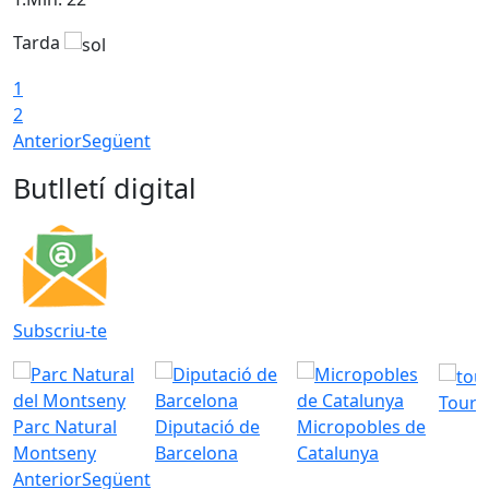
Tarda
T
1
2
Anterior
Següent
Butlletí digital
Subscriu-te
Tourd
Parc Natural
Diputació de
Micropobles de
Montseny
Barcelona
Catalunya
Anterior
Següent