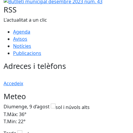
Butlletí municipal desembre 2023 núm. 43
RSS
L'actualitat a un clic
Agenda
Avisos
Notícies
Publicacions
Adreces i telèfons
Accedeix
Meteo
Diumenge, 9 d’agost
D
T.Màx: 36°
T
T.Min: 22°
T