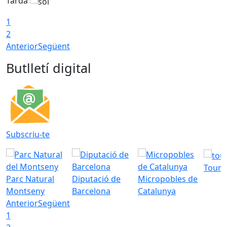
Tarda
T
1
2
Anterior
Següent
Butlletí digital
Subscriu-te
Tourd
Parc Natural
Diputació de
Micropobles de
Montseny
Barcelona
Catalunya
Anterior
Següent
1