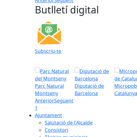
Anterior
Següent
Butlletí digital
Subscriu-te
Parc Natural
Diputació de
Micropob
Montseny
Barcelona
Cataluny
Anterior
Següent
1
Ajuntament
Salutació de l'Alcalde
Consistori