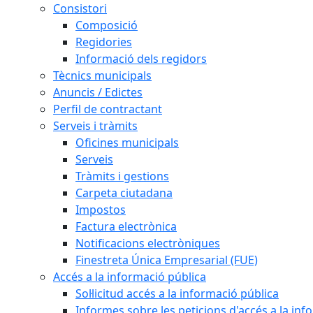
Consistori
Composició
Regidories
Informació dels regidors
Tècnics municipals
Anuncis / Edictes
Perfil de contractant
Serveis i tràmits
Oficines municipals
Serveis
Tràmits i gestions
Carpeta ciutadana
Impostos
Factura electrònica
Notificacions electròniques
Finestreta Única Empresarial (FUE)
Accés a la informació pública
Sol·licitud accés a la informació pública
Informes sobre les peticions d'accés a la inf