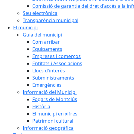
Comissió de garantia del dret d'accés a la in
Seu electrònica
Transparència municipal
El municipi
Guia del municipi
Com arribar
Equipaments
Empreses i comerços
Entitats i Associacions
Llocs d'interès
Subministraments
Emergències
Informació del Municipi
Fogars de Montclús
Història
El municipi en xifres
Patrimoni cultural
Informació geogràfica