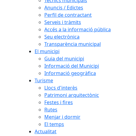
Tècnics municipals
Anuncis / Edictes
Perfil de contractant
Serveis i tràmits
Accés a la informació pública
Seu electrònica
Transparència municipal
El municipi
Guia del municipi
Informació del Municipi
Informació geogràfica
Turisme
Llocs d'interès
Patrimoni arquitectònic
Festes i fires
Rutes
Menjar i dormir
El temps
Actualitat