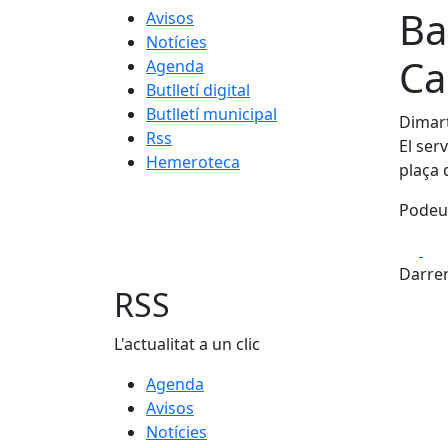
Ba
Avisos
Notícies
Ca
Agenda
Butlletí digital
Butlletí municipal
Dimart
Rss
El ser
Hemeroteca
plaça 
Podeu 
Fa
Darrer
RSS
L'actualitat a un clic
Agenda
Avisos
Notícies