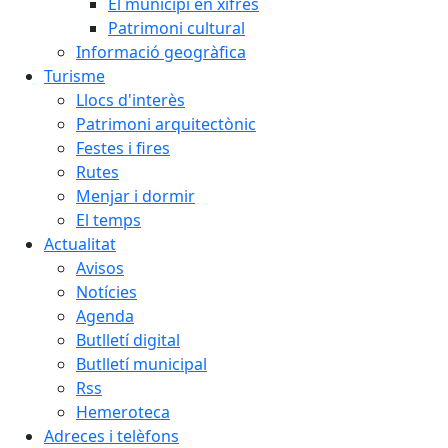
El municipi en xifres
Patrimoni cultural
Informació geogràfica
Turisme
Llocs d'interès
Patrimoni arquitectònic
Festes i fires
Rutes
Menjar i dormir
El temps
Actualitat
Avisos
Notícies
Agenda
Butlletí digital
Butlletí municipal
Rss
Hemeroteca
Adreces i telèfons