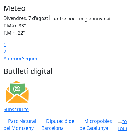
Meteo
Divendres, 7 d’agost
D
T.Màx: 33°
T
T.Min: 22°
T
1
2
Anterior
Següent
Butlletí digital
Subscriu-te
Tourd