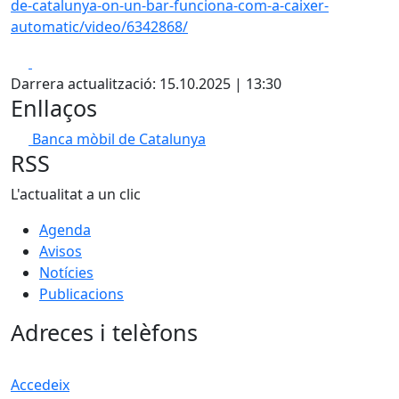
de-catalunya-on-un-bar-funciona-com-a-caixer-
automatic/video/6342868/
Facebook
X
Darrera actualització: 15.10.2025 | 13:30
Enllaços
Banca mòbil de Catalunya
RSS
L'actualitat a un clic
Agenda
Avisos
Notícies
Publicacions
Adreces i telèfons
Accedeix