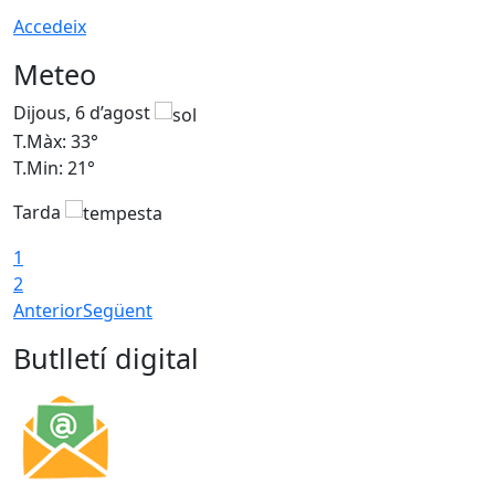
Accedeix
Meteo
Dijous, 6 d’agost
D
T.Màx: 33°
T
T.Min: 21°
T
Tarda
T
1
2
Anterior
Següent
Butlletí digital