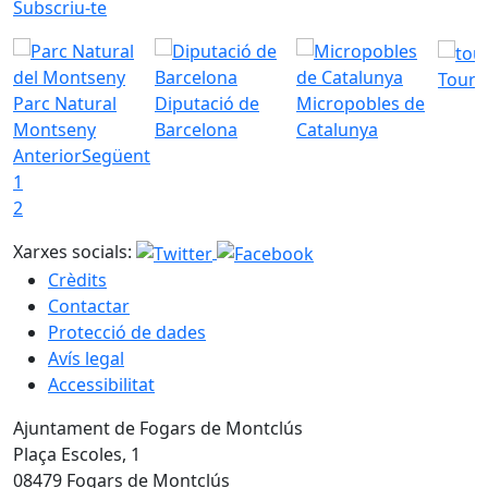
Subscriu-te
Tourd
Parc Natural
Diputació de
Micropobles de
Montseny
Barcelona
Catalunya
Anterior
Següent
1
2
Xarxes socials:
Crèdits
Contactar
Protecció de dades
Avís legal
Accessibilitat
Ajuntament de Fogars de Montclús
Plaça Escoles, 1
08479 Fogars de Montclús