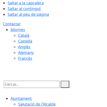
Saltar a la capçalera
Saltar al contingut
Saltar al peu de pàgina
Contactar
Idiomes
Català
Castellà
Anglès
Alemany
Francès
06.08.2026 | 06:51
Cercar:
Ajuntament
Salutació de l'Alcalde