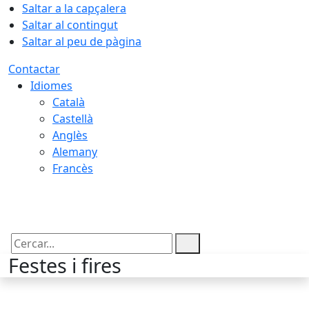
Saltar a la capçalera
Saltar al contingut
Saltar al peu de pàgina
Contactar
Idiomes
Català
Castellà
Anglès
Alemany
Francès
08.08.2026 | 08:46
Cercar:
Festes i fires