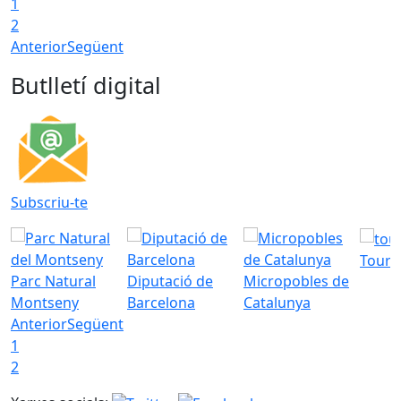
1
2
Anterior
Següent
Butlletí digital
Subscriu-te
Tourd
Parc Natural
Diputació de
Micropobles de
Montseny
Barcelona
Catalunya
Anterior
Següent
1
2