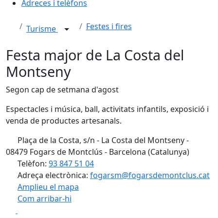
Adreces i telèfons
Festes i fires
Turisme
Festa major de La Costa del
Montseny
Segon cap de setmana d'agost
Espectacles i música, ball, activitats infantils, exposició i
venda de productes artesanals.
Plaça de la Costa, s/n - La Costa del Montseny -
08479 Fogars de Montclús - Barcelona (Catalunya)
Telèfon:
93 847 51 04
Adreça electrònica:
fogarsm@fogarsdemontclus.cat
Amplieu el mapa
Com arribar-hi
Leaflet
| ©
OpenStreetMap
contributors
Facebook
X
+