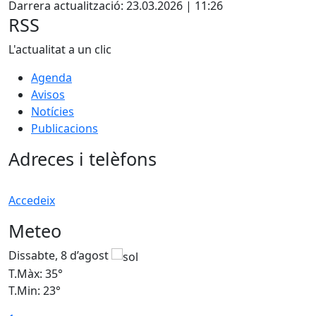
Darrera actualització: 23.03.2026 | 11:26
−
RSS
L'actualitat a un clic
Agenda
Avisos
Notícies
Publicacions
Adreces i telèfons
Accedeix
Meteo
Dissabte, 8 d’agost
D
T.Màx: 35°
T
T.Min: 23°
T