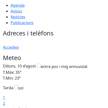
Agenda
Avisos
Notícies
Publicacions
Adreces i telèfons
Accedeix
Meteo
Dilluns, 10 d’agost
D
T.Màx: 35°
T
T.Min: 23°
T
Tarda
T
1
2