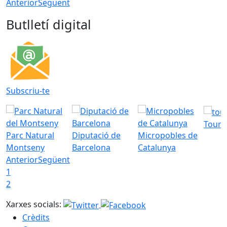
Anterior
Següent
Butlletí digital
Subscriu-te
Tourd
Parc Natural
Diputació de
Micropobles de
Montseny
Barcelona
Catalunya
Anterior
Següent
1
2
Xarxes socials:
Crèdits