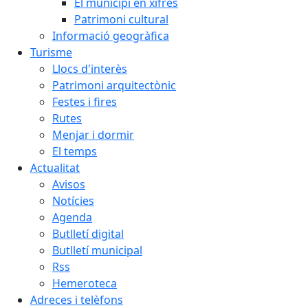
El municipi en xifres
Patrimoni cultural
Informació geogràfica
Turisme
Llocs d'interès
Patrimoni arquitectònic
Festes i fires
Rutes
Menjar i dormir
El temps
Actualitat
Avisos
Notícies
Agenda
Butlletí digital
Butlletí municipal
Rss
Hemeroteca
Adreces i telèfons