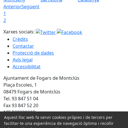
Anterior
Següent
1
2
Xarxes socials:
Crèdits
Contactar
Protecció de dades
Avís legal
Accessibilitat
Ajuntament de Fogars de Montclús
Plaça Escoles, 1
08479 Fogars de Montclús
Tel. 93 847 51 04
Fax 93 847 52 20
NIF P0808000D
Aquest lloc web fa servir cookies pròpies i de tercers per
facilitar-te una experiència de navegació òptima i recollir
Amb la col·laboració de: