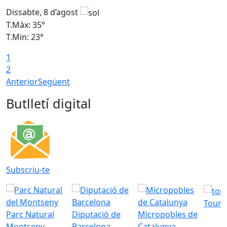
Dissabte, 8 d’agost
D
T.Màx: 35°
T
T.Min: 23°
T
1
2
Anterior
Següent
Butlletí digital
Subscriu-te
Tourd
Parc Natural
Diputació de
Micropobles de
Montseny
Barcelona
Catalunya