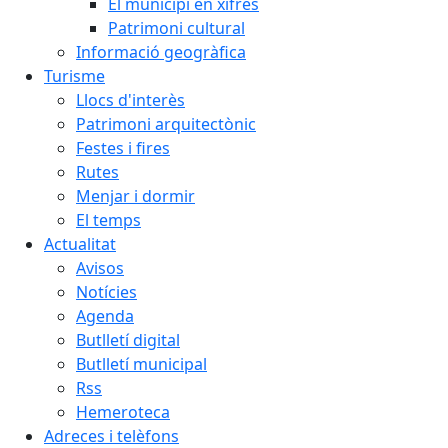
El municipi en xifres
Patrimoni cultural
Informació geogràfica
Turisme
Llocs d'interès
Patrimoni arquitectònic
Festes i fires
Rutes
Menjar i dormir
El temps
Actualitat
Avisos
Notícies
Agenda
Butlletí digital
Butlletí municipal
Rss
Hemeroteca
Adreces i telèfons