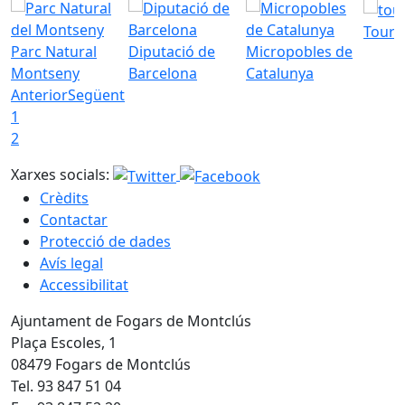
Tourd
Parc Natural
Diputació de
Micropobles de
Montseny
Barcelona
Catalunya
Anterior
Següent
1
2
Xarxes socials:
Crèdits
Contactar
Protecció de dades
Avís legal
Accessibilitat
Ajuntament de Fogars de Montclús
Plaça Escoles, 1
08479 Fogars de Montclús
Tel. 93 847 51 04