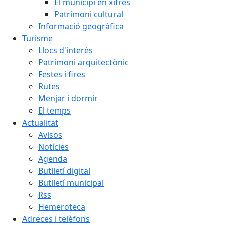
El municipi en xifres
Patrimoni cultural
Informació geogràfica
Turisme
Llocs d'interès
Patrimoni arquitectònic
Festes i fires
Rutes
Menjar i dormir
El temps
Actualitat
Avisos
Notícies
Agenda
Butlletí digital
Butlletí municipal
Rss
Hemeroteca
Adreces i telèfons