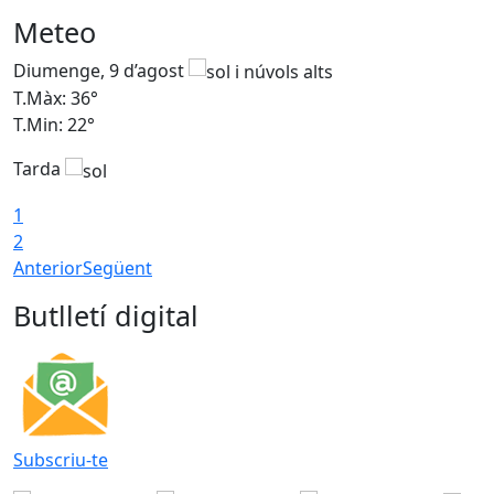
Meteo
Diumenge, 9 d’agost
D
T.Màx: 36°
T
T.Min: 22°
T
Tarda
T
1
2
Anterior
Següent
Butlletí digital
Subscriu-te