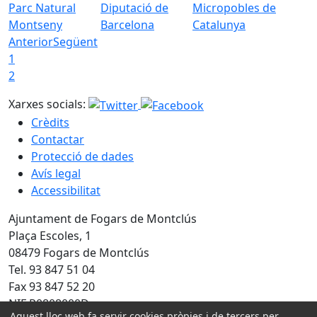
Parc Natural
Diputació de
Micropobles de
Montseny
Barcelona
Catalunya
Anterior
Següent
1
2
Xarxes socials:
Crèdits
Contactar
Protecció de dades
Avís legal
Accessibilitat
Ajuntament de Fogars de Montclús
Plaça Escoles, 1
08479 Fogars de Montclús
Tel. 93 847 51 04
Fax 93 847 52 20
NIF P0808000D
Aquest lloc web fa servir cookies pròpies i de tercers per