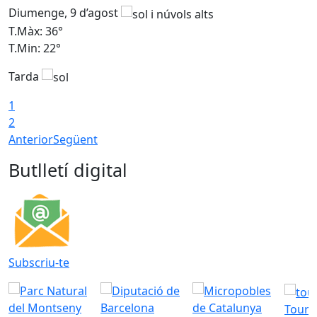
Diumenge, 9 d’agost
D
T.Màx: 36°
T
T.Min: 22°
T
Tarda
T
1
2
Anterior
Següent
Butlletí digital
Subscriu-te
Tourd