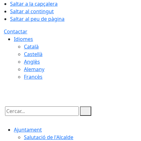
Saltar a la capçalera
Saltar al contingut
Saltar al peu de pàgina
Contactar
Idiomes
Català
Castellà
Anglès
Alemany
Francès
09.08.2026 | 00:42
Cercar:
Ajuntament
Salutació de l'Alcalde